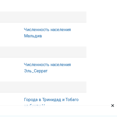
Численность населения
Мальдив
Численность населения
Эль_Серрат
Города в Тринидад и Тобаго
×
на букву Ч