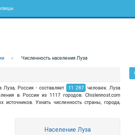
олицы
ии
Численность населения Луза
а Луза, Россия - составляет
11 287
человек. Луза
ления в России из 1117 городов. Chislennost.com
источников. Узнать численность страны, города,
Население Луза