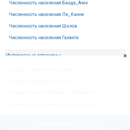
Численность населения Банда_Ачех
Численность населения Ле_Канне
Численность населения Шклов
Численность населения Галанта
×
Интересные страницы
Города в Пакистане на букву Ё
Города в Эквадоре на букву И
Города в Антигуа и Барбуда на букву Й
Города в Республике Косово на букву О
© Chislennost.com 2016 - 2026