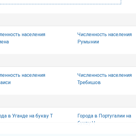
ленность населения
Численность населения
ена
Румынии
ленность населения
Численность населения
аиси
Требишов
ода в Уганде на букву Т
Города в Португалии на
букву Ч