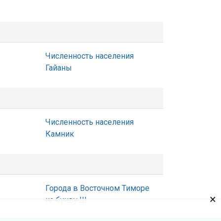
Численность населения
Гайаны
Численность населения
Камник
Города в Восточном Тиморе
×
на букву Ш