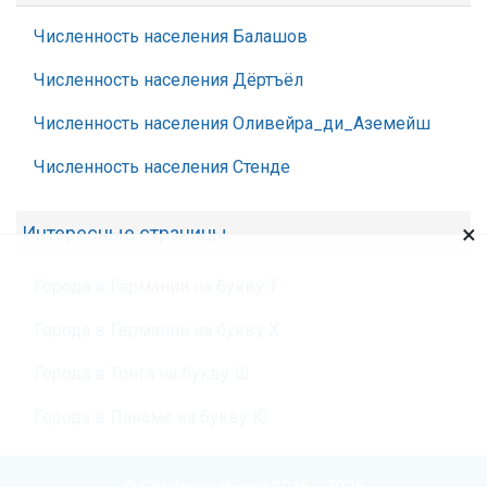
Численность населения Балашов
Численность населения Дёртъёл
Численность населения Оливейра_ди_Аземейш
Численность населения Стенде
×
Интересные страницы
Города в Германии на букву Т
Города в Германии на букву Х
Города в Тонга на букву Ш
Города в Панаме на букву Ю