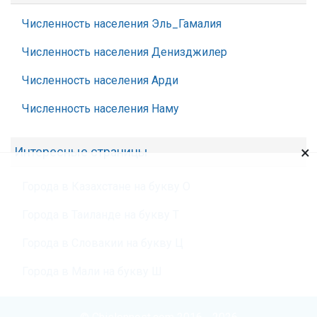
Численность населения Эль_Гамалия
Численность населения Денизджилер
Численность населения Арди
Численность населения Наму
×
Интересные страницы
Города в Казахстане на букву О
Города в Таиланде на букву Т
Города в Словакии на букву Ц
Города в Мали на букву Ш