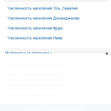
Численность населения Эль_Гамалия
Численность населения Денизджилер
Численность населения Арди
Численность населения Наму
×
Интересные страницы
Города в Казахстане на букву О
Города в Таиланде на букву Т
Города в Словакии на букву Ц
Города в Мали на букву Ш