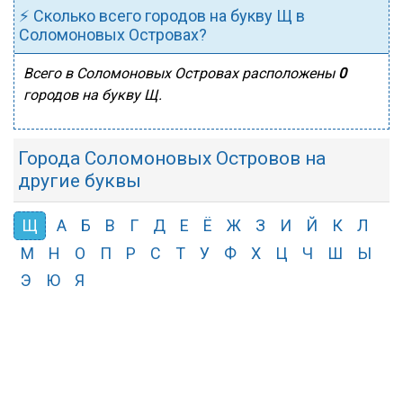
⚡ Сколько всего городов на букву Щ в
Соломоновых Островах?
Всего в Соломоновых Островах расположены
0
городов на букву Щ.
Города Соломоновых Островов на
другие буквы
Щ
А
Б
В
Г
Д
Е
Ё
Ж
З
И
Й
К
Л
М
Н
О
П
Р
С
Т
У
Ф
Х
Ц
Ч
Ш
Ы
Э
Ю
Я