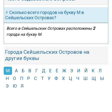
⚡ Сколько всего городов на букву М в
Сейшельских Островах?
Всего в Сейшельских Островах расположены
2
города на букву М.
Города Сейшельских Островов на
другие буквы
М
А
Б
В
Г
Д
Е
Ё
Ж
З
И
Й
К
Л
Н
О
П
Р
С
Т
У
Ф
Х
Ц
Ч
Ш
Щ
Ы
Э
Ю
Я