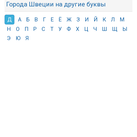
Города Швеции на другие буквы
Д
А
Б
В
Г
Е
Ё
Ж
З
И
Й
К
Л
М
Н
О
П
Р
С
Т
У
Ф
Х
Ц
Ч
Ш
Щ
Ы
Э
Ю
Я