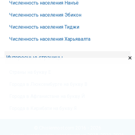
Численность населения Нанъё
Численность населения Эбикон
Численность населения Тиджи
Численность населения Харьявалта
×
Интересные страницы
Страны на букву Е
Города в Люксембурге на букву В
Города в Афганистане на букву Й
Города в Кирибати на букву Я
© Chislennost.com 2016 - 2026