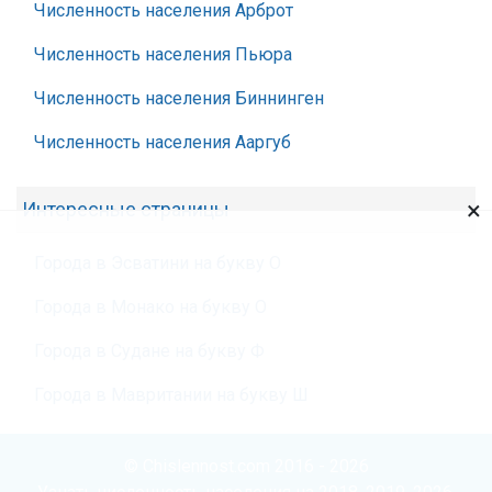
Численность населения Арброт
Численность населения Пьюра
Численность населения Биннинген
Численность населения Ааргуб
×
Интересные страницы
Города в Эсватини на букву О
Города в Монако на букву О
Города в Судане на букву Ф
Города в Мавритании на букву Ш
© Chislennost.com 2016 - 2026