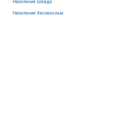
Население Шёвде
Население Хеслехольм