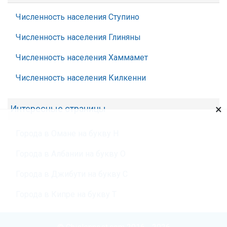
Численность населения Ступино
Численность населения Глиняны
Численность населения Хаммамет
Численность населения Килкенни
×
Интересные страницы
Города в Омане на букву Н
Города в Албании на букву О
Города в Джибути на букву С
Города в Кипре на букву Т