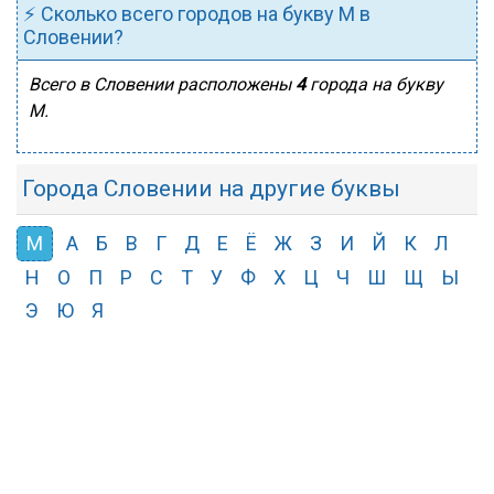
⚡ Сколько всего городов на букву М в
Словении?
Всего в Словении расположены
4
города на букву
М.
Города Словении на другие буквы
М
А
Б
В
Г
Д
Е
Ё
Ж
З
И
Й
К
Л
Н
О
П
Р
С
Т
У
Ф
Х
Ц
Ч
Ш
Щ
Ы
Э
Ю
Я