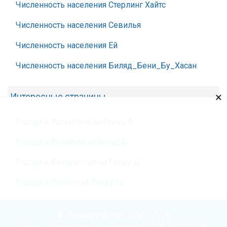
Численность населения Стерлинг Хайтс
Численность населения Севилья
Численность населения Ей
Численность населения Биляд_Бени_Бу_Хасан
×
Интересные страницы
Города в Аргентине на букву А
Города в Боливии на букву Б
Города в Белоруссии на букву Д
Города в Лесото на букву Ю
© Chislennost.com 2016 - 2026