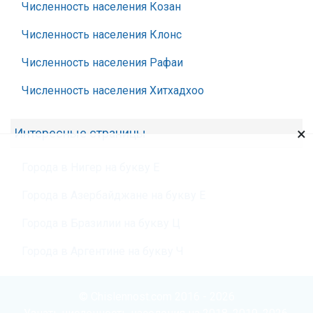
Численность населения Козан
Численность населения Клонс
Численность населения Рафаи
Численность населения Хитхадхоо
×
Интересные страницы
Города в Нигер на букву Е
Города в Азербайджане на букву Е
Города в Бразилии на букву Ц
Города в Аргентине на букву Ч
© Chislennost.com 2016 - 2026