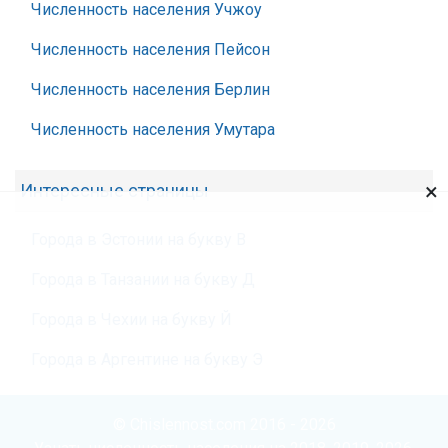
Численность населения Учжоу
Численность населения Пейсон
Численность населения Берлин
Численность населения Умутара
×
Интересные страницы
Города в Эстонии на букву В
Города в Танзании на букву Д
Города в Чехии на букву Й
Города в Аргентине на букву Э
© Chislennost.com 2016 - 2026