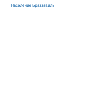
Население Браззавиль