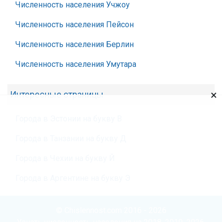
Численность населения Учжоу
Численность населения Пейсон
Численность населения Берлин
Численность населения Умутара
×
Интересные страницы
Города в Эстонии на букву В
Города в Танзании на букву Д
Города в Чехии на букву Й
Города в Аргентине на букву Э
© Chislennost.com 2016 - 2026