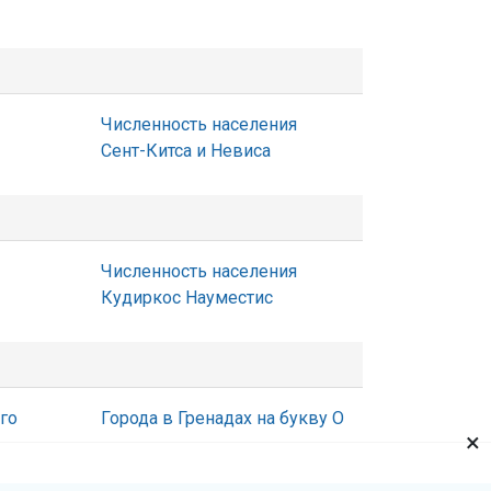
Численность населения
Сент-Китса и Невиса
Численность населения
Кудиркос Науместис
го
Города в Гренадах на букву О
×