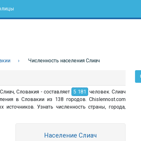
олицы
акии
Численность населения Слиач
 Слиач, Словакия - составляет
5 181
человек. Слиач
ления в Словакии из 138 городов. Chislennost.com
источников. Узнать численность страны, города,
Население Слиач