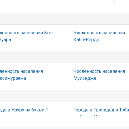
ленность населения Кот-
Численность населения
вуара
Кабо-Верде
ленность населения
Численность населения
асимураяма
Муландже
ода в Науру на букву Л
Города в Тринидад и Тоба
на букву М