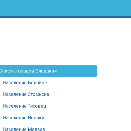
Список городов Словакии
Население Бойнице
Население Стражске
Население Тисовец
Население Новаки
Население Медзев