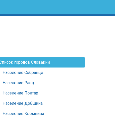
Список городов Словакии
Население Собранце
Население Раец
Население Полтар
Население Добшина
Население Кремница