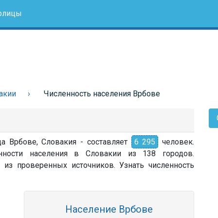
олицы
акии
Численность населения Врбове
да Врбове, Словакия - составляет
6 295
человек.
нности населения в Словакии из 138 городов.
 из проверенных источников. Узнать численность
Население Врбове