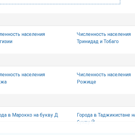
ленность населения
Численность населения
гизии
Тринидад и Тобаго
ленность населения
Численность населения
джа
Рожище
ода в Марокко на букву Д
Города в Таджикистане н
букву Й