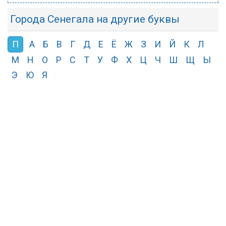
Города Сенегала на другие буквы
П
А
Б
В
Г
Д
Е
Ё
Ж
З
И
Й
К
Л
М
Н
О
Р
С
Т
У
Ф
Х
Ц
Ч
Ш
Щ
Ы
Э
Ю
Я