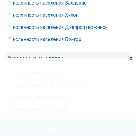
Численность населения Валлорис
Численность населения Хихон
Численность населения Днепродзержинск
Численность населения Бонгор
×
Интересные страницы
Города в Непале на букву Г
Города в Гвинея_Бисау на букву К
Города в Гвинее на букву Л
Города в Гамбии на букву П
© Chislennost.com 2016 - 2026