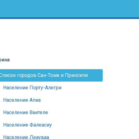
рина
Список городов Сан-Томе и Принсипи
Население Порту-Алегри
Население Апиа
Население Ваителе
Население Фалеасиу
Население Леауваа