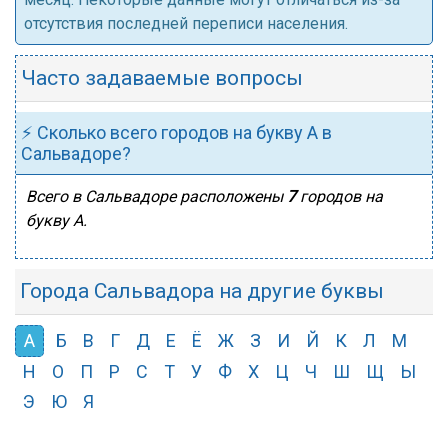
отсутствия последней переписи населения.
Часто задаваемые вопросы
⚡ Сколько всего городов на букву А в
Сальвадоре?
Всего в Сальвадоре расположены
7
городов на
букву А.
Города Сальвадора на другие буквы
А
Б
В
Г
Д
Е
Ё
Ж
З
И
Й
К
Л
М
Н
О
П
Р
С
Т
У
Ф
Х
Ц
Ч
Ш
Щ
Ы
Э
Ю
Я