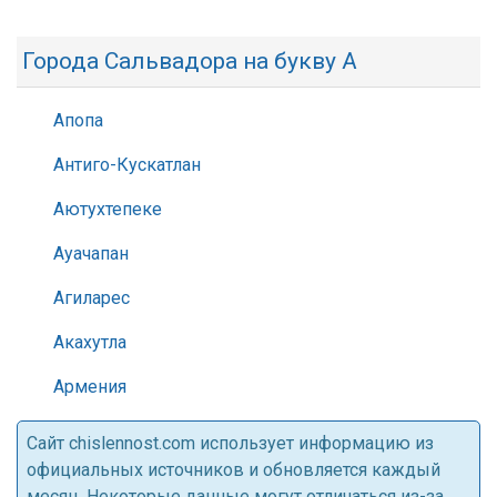
Города Сальвадора на букву А
Апопа
Антиго-Кускатлан
Аютухтепеке
Ауачапан
Агиларес
Акахутла
Армения
Cайт chislennost.com использует информацию из
официальных источников и обновляется каждый
месяц. Некоторые данные могут отличаться из-за