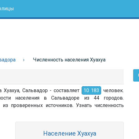
олицы
вадора
Численность населения Хуахуа
а Хуахуа, Сальвадор - составляет
10 183
человек.
ности населения в Сальвадоре из 44 городов.
 из проверенных источников. Узнать численность
Население Хуахуа