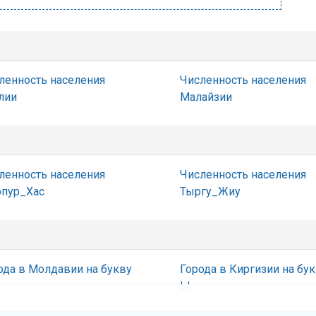
ленность населения
Численность населения
лии
Малайзии
ленность населения
Численность населения
пур_Хас
Тыргу_Жиу
ода в Молдавии на букву
Города в Киргизии на бу
Ы