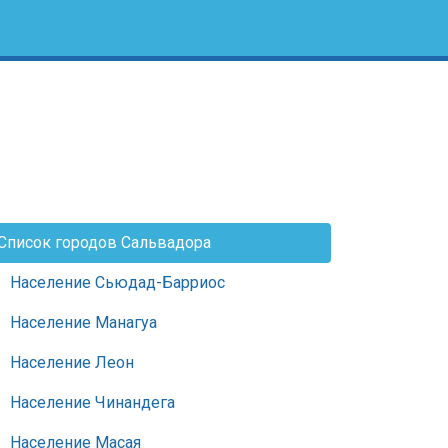
Список городов Сальвадора
Население Сьюдад-Барриос
Население Манагуа
Население Леон
Население Чинандега
Население Масая