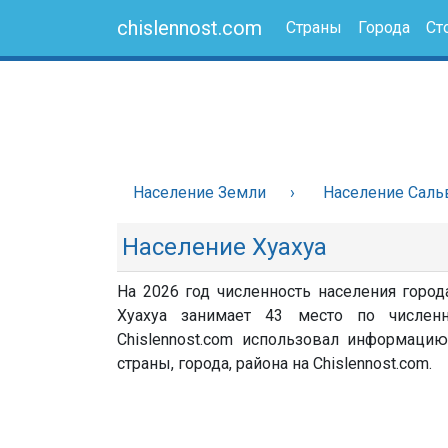
chislennost.com
Страны
Города
Ст
Население Земли
Население Саль
Население Хуахуа
На 2026 год численность населения город
Хуахуа занимает 43 место по числен
Chislennost.com использовал информацию
страны, города, района на Chislennost.com.