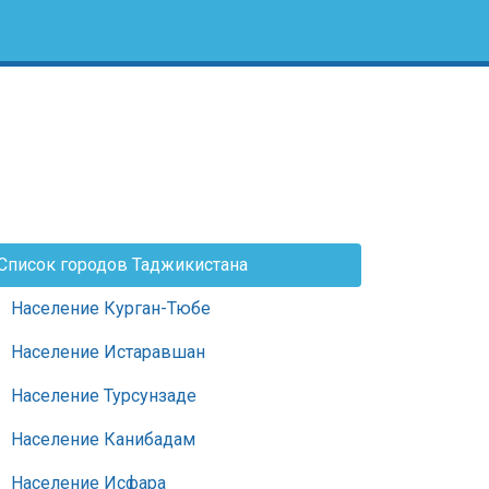
Список городов Таджикистана
Население Курган-Тюбе
Население Истаравшан
Население Турсунзаде
Население Канибадам
Население Исфара