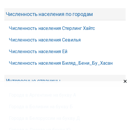
Численность населения по городам
Численность населения Стерлинг Хайтс
Численность населения Севилья
Численность населения Ей
Численность населения Биляд_Бени_Бу_Хасан
×
Интересные страницы
Города в Аргентине на букву А
Города в Боливии на букву Б
Города в Белоруссии на букву Д
Города в Лесото на букву Ю