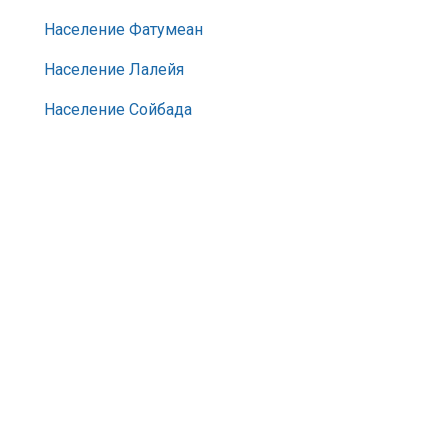
Население Фатумеан
Население Лалейя
Население Сойбада