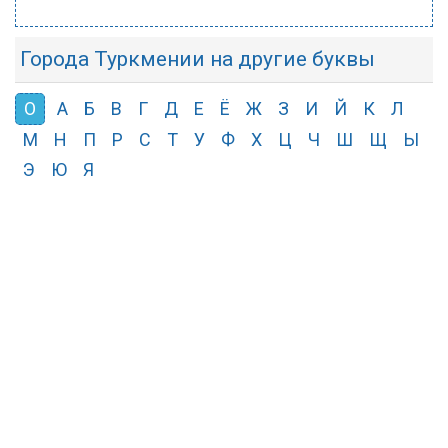
Города Туркмении на другие буквы
О
А
Б
В
Г
Д
Е
Ё
Ж
З
И
Й
К
Л
М
Н
П
Р
С
Т
У
Ф
Х
Ц
Ч
Ш
Щ
Ы
Э
Ю
Я