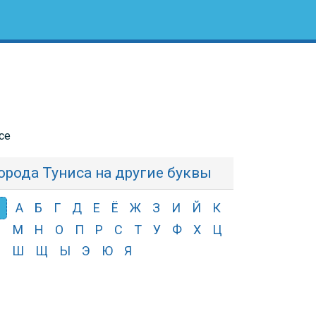
се
орода Туниса на другие буквы
В
А
Б
Г
Д
Е
Ё
Ж
З
И
Й
К
Л
М
Н
О
П
Р
С
Т
У
Ф
Х
Ц
Ч
Ш
Щ
Ы
Э
Ю
Я