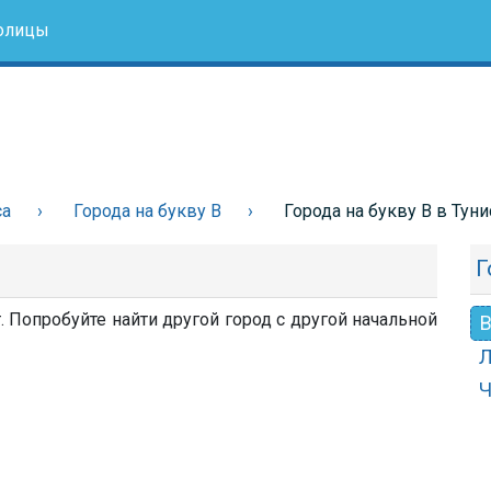
олицы
са
Города на букву В
Города на букву В в Туни
Г
. Попробуйте найти другой город с другой начальной