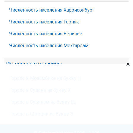
Численность населения Харрисонбург
Численность населения Горняк
Численность населения Венисьё
Численность населения Мехтарлам
×
Интересные страницы
Города в Мозамбике на букву Н
Города в Судане на букву Х
Города в Суринам на букву Щ
Города в Швеции на букву Э