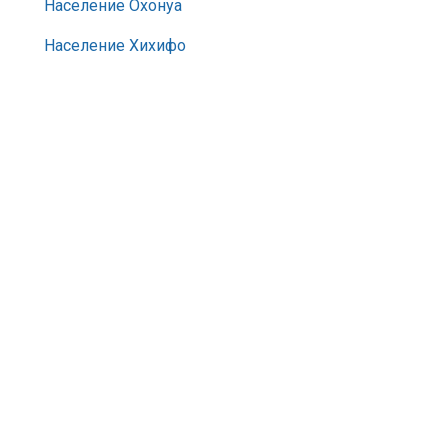
Население Охонуа
Население Хихифо