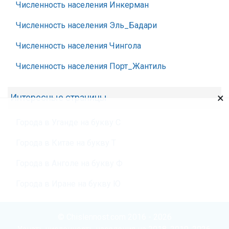
Численность населения Инкерман
Численность населения Эль_Бадари
Численность населения Чингола
Численность населения Порт_Жантиль
×
Интересные страницы
Города в Уганде на букву С
Города в Китае на букву Т
Города в Анголе на букву Ф
Города в Иране на букву Ю
© Chislennost.com 2016 - 2026