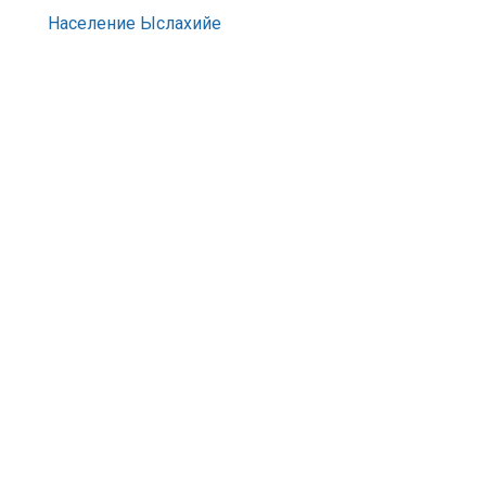
Население Ыслахийе