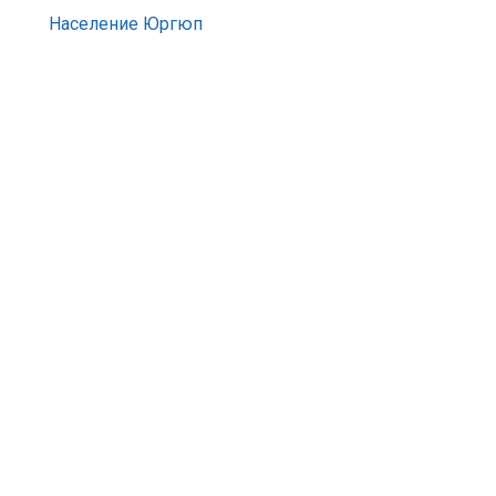
Население Юргюп