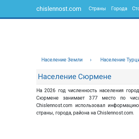
chislennost.com
Страны
Города
Ст
Население Земли
Население Турц
Население Сюрмене
На 2026 год численность населения горо
Сюрмене занимает 377 место по числ
Chislennost.com использовал информацию
страны, города, района на Chislennost.com.