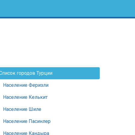
Список городов Турции
Население Феризли
Население Келькит
Население Шиле
Население Пасинлер
Население Кандыра