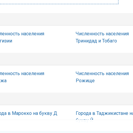
ленность населения
Численность населения
гизии
Тринидад и Тобаго
ленность населения
Численность населения
джа
Рожище
ода в Марокко на букву Д
Города в Таджикистане н
букву Й