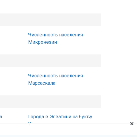
Численность населения
Микронезии
Численность населения
Марсаскала
а
Города в Эсватини на букву
×
У