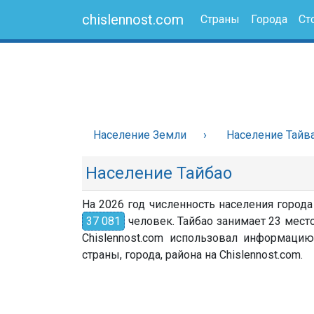
chislennost.com
Страны
Города
Ст
Население Земли
Население Тайв
Население Тайбао
На 2026 год численность населения города
37 081
человек. Тайбао занимает 23 место
Chislennost.com использовал информацию
страны, города, района на Chislennost.com.