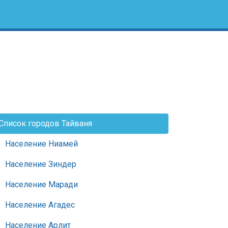
Список городов Тайваня
Население Ниамей
Население Зиндер
Население Маради
Население Агадеc
Население Арлит