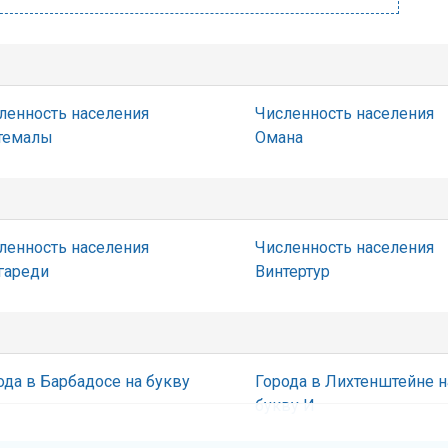
ленность населения
Численность населения
темалы
Омана
ленность населения
Численность населения
гареди
Винтертур
ода в Барбадосе на букву
Города в Лихтенштейне н
букву И