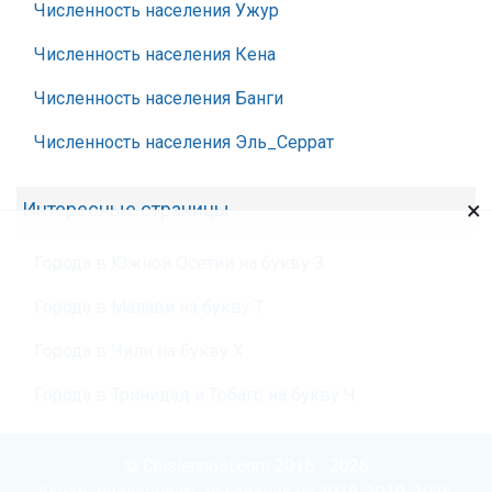
Численность населения Ужур
Численность населения Кена
Численность населения Банги
Численность населения Эль_Серрат
×
Интересные страницы
Города в Южной Осетии на букву З
Города в Малави на букву Т
Города в Чили на букву Х
Города в Тринидад и Тобаго на букву Ч
© Chislennost.com 2016 - 2026