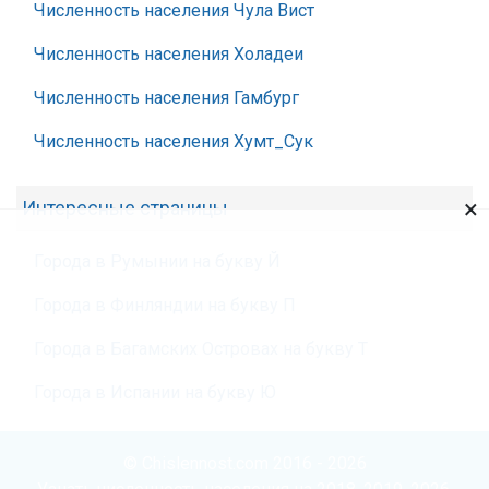
Численность населения Чула Вист
Численность населения Холадеи
Численность населения Гамбург
Численность населения Хумт_Сук
×
Интересные страницы
Города в Румынии на букву Й
Города в Финляндии на букву П
Города в Багамских Островах на букву Т
Города в Испании на букву Ю
© Chislennost.com 2016 - 2026