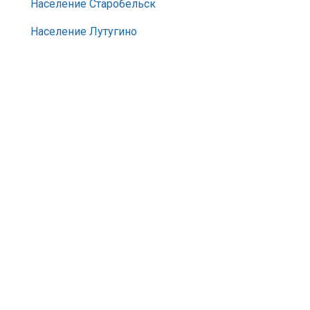
Население Старобельск
Население Лутугино