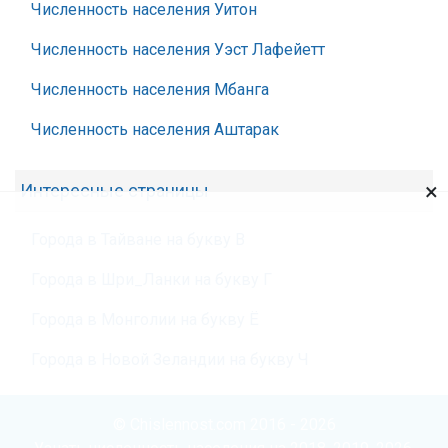
Численность населения Уитон
Численность населения Уэст Лафейетт
Численность населения Мбанга
Численность населения Аштарак
×
Интересные страницы
Города в Тайване на букву В
Города в Шри_Ланки на букву Г
Города в Монголии на букву Ё
Города в Новой Зеландии на букву Ч
© Chislennost.com 2016 - 2026