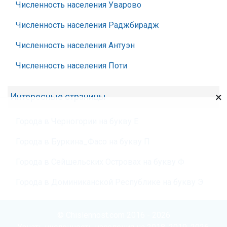
Численность населения Уварово
Численность населения Раджбирадж
Численность населения Антуэн
Численность населения Поти
×
Интересные страницы
Города в Черногории на букву Е
Города в Буркина_Фасо на букву П
Города в Сейшельских Островах на букву Ф
Города в Доминиканской Республике на букву Э
© Chislennost.com 2016 - 2026