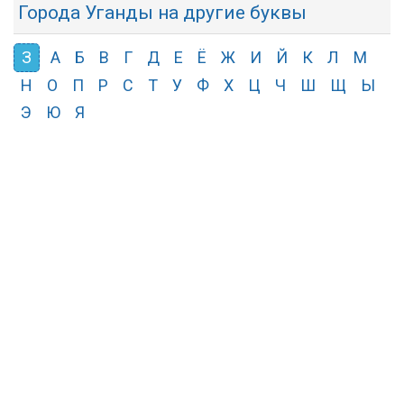
Города Уганды на другие буквы
З
А
Б
В
Г
Д
Е
Ё
Ж
И
Й
К
Л
М
Н
О
П
Р
С
Т
У
Ф
Х
Ц
Ч
Ш
Щ
Ы
Э
Ю
Я