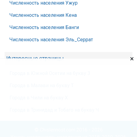
Численность населения Ужур
Численность населения Кена
Численность населения Банги
Численность населения Эль_Серрат
×
Интересные страницы
Города в Южной Осетии на букву З
Города в Малави на букву Т
Города в Чили на букву Х
Города в Тринидад и Тобаго на букву Ч
© Chislennost.com 2016 - 2026