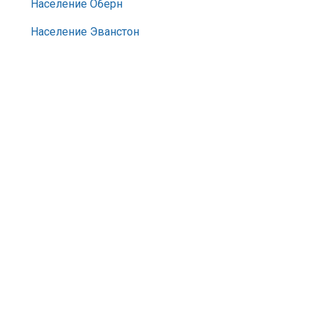
Население Оберн
Население Эванстон