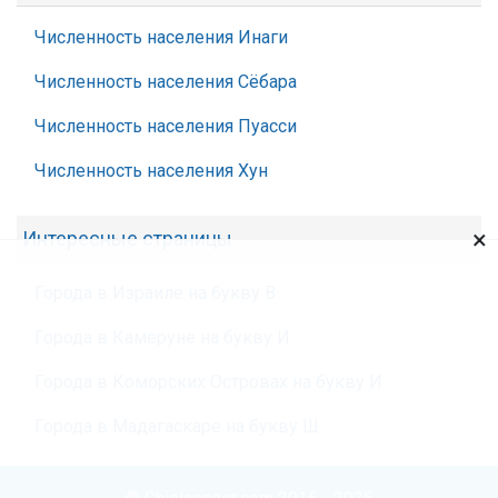
Численность населения Инаги
Численность населения Сёбара
Численность населения Пуасси
Численность населения Хун
×
Интересные страницы
Города в Израиле на букву В
Города в Камеруне на букву И
Города в Коморских Островах на букву И
Города в Мадагаскаре на букву Ш