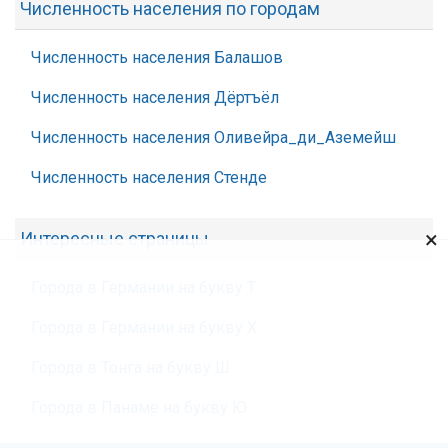
Численность населения по городам
Численность населения Балашов
Численность населения Дёртъёл
Численность населения Оливейра_ди_Аземейш
Численность населения Стенде
×
Интересные страницы
Города в Германии на букву Т
Города в Германии на букву Х
Города в Тонга на букву Ш
Города в Панаме на букву Ю