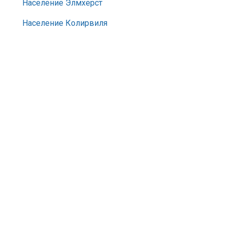
Население Элмхерст
Население Колирвиля