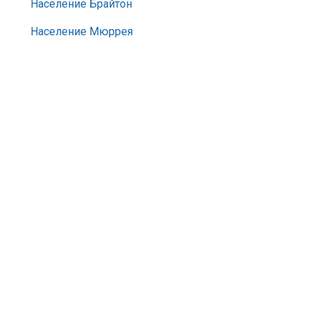
Население Брайтон
Население Мюррея