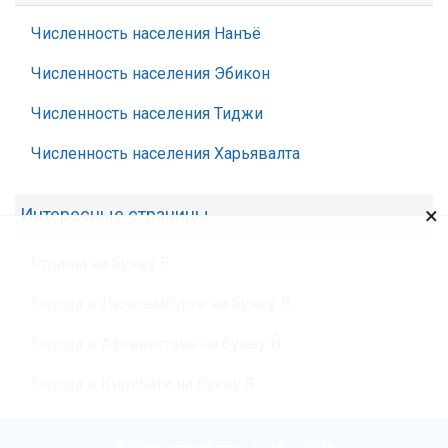
Численность населения Нанъё
Численность населения Эбикон
Численность населения Тиджи
Численность населения Харьявалта
×
Интересные страницы
Страны на букву Е
Города в Люксембурге на букву В
Города в Афганистане на букву Й
Города в Кирибати на букву Я