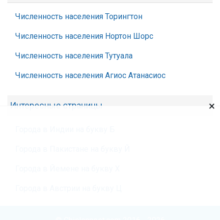
Численность населения Торингтон
Численность населения Нортон Шорс
Численность населения Тутуала
Численность населения Агиос Атанасиос
×
Интересные страницы
Города в Индии на букву Б
Города в Пакистане на букву Й
Города в Йемене на букву Х
Города в Австрии на букву Ц