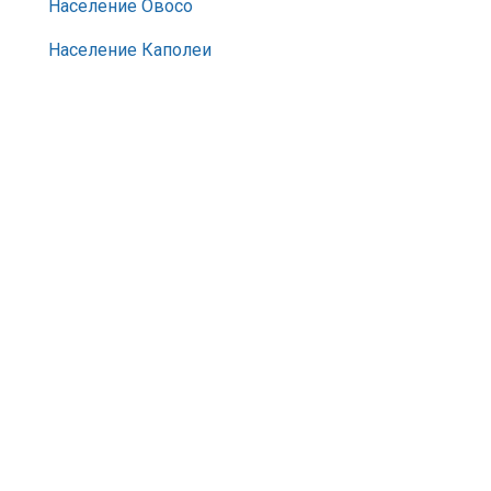
Население Овосо
Население Каполеи