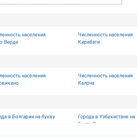
ленность населения
Численность населения
о-Верде
Кирибати
ленность населения
Численность населения
овикино
Калоча
ода в Болгарии на букву
Города в Узбекистане на
букву Э