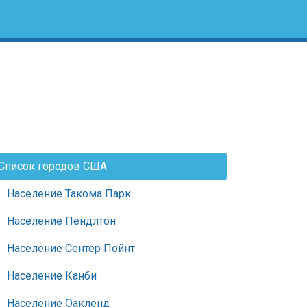
Список городов США
Население Такома Парк
Население Пендлтон
Население Сентер Пойнт
Население Канби
Население Оакленд