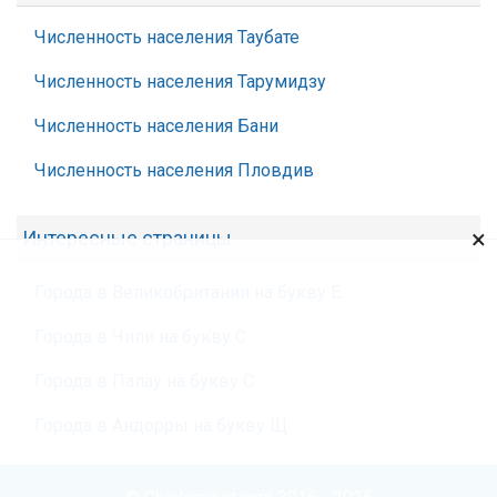
Численность населения Таубате
Численность населения Тарумидзу
Численность населения Бани
Численность населения Пловдив
×
Интересные страницы
Города в Великобритании на букву Ё
Города в Чили на букву С
Города в Палау на букву С
Города в Андорры на букву Щ