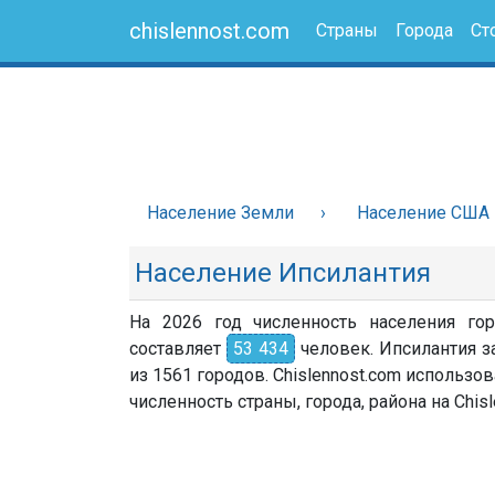
chislennost.com
Страны
Города
Ст
Население Земли
Население США
Население Ипсилантия
На 2026 год численность населения го
составляет
53 434
человек. Ипсилантия з
из 1561 городов. Chislennost.com использ
численность страны, города, района на Chisl