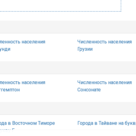
ленность населения
Численность населения
унди
Грузии
ленность населения
Численность населения
тгемптон
Сонсонате
ода в Восточном Тиморе
Города в Тайване на букв
букву Г