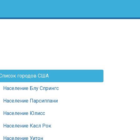
Список городов США
Население Блу Спрингс
Население Парсиппани
Население Юлисс
Население Касл Рок
Население Уитон