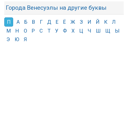
Города Венесуэлы на другие буквы
П
А
Б
В
Г
Д
Е
Ё
Ж
З
И
Й
К
Л
М
Н
О
Р
С
Т
У
Ф
Х
Ц
Ч
Ш
Щ
Ы
Э
Ю
Я