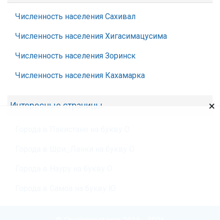
Численность населения Сахивал
Численность населения Хигасимацусима
Численность населения Зоринск
Численность населения Кахамарка
×
Интересные страницы
Города в Пакистане на букву О
Города в Шри_Ланки на букву О
Города в Науру на букву О
Города в Самоа на букву Ю