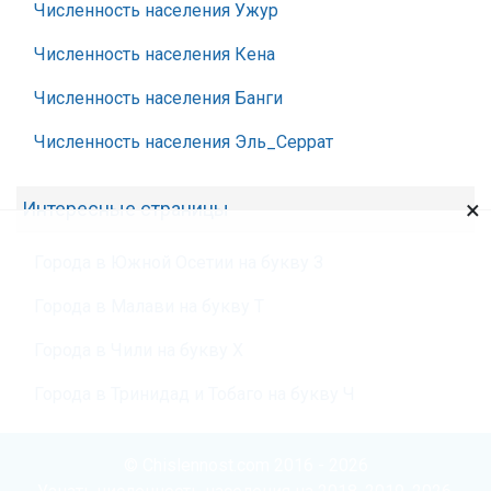
Численность населения Ужур
Численность населения Кена
Численность населения Банги
Численность населения Эль_Серрат
×
Интересные страницы
Города в Южной Осетии на букву З
Города в Малави на букву Т
Города в Чили на букву Х
Города в Тринидад и Тобаго на букву Ч
© Chislennost.com 2016 - 2026